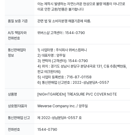
이는 제작시 발생하는 자연스러운 현상으로 불량 제품이 아니므로
이로 인한 교환/반품은 불가합니다
품질 보증 기준
관련 법 및 소비자분쟁 해결기준에 따름.
A/S 책임자와
위버스샵 고객센터 : 1544-0790
전화번호
통신판매업자
1) 사업자명 : 주식회사 위버스컴퍼니
정보
2) 대표자명 : 양주일
3) 연락처 (고객센터): 1544-0790
4) 위치 : 경기도 성남시 분당구 분당내곡로 131, C동 6층(백현동,
판교 테크원타워)
5) 사업자 등록번호 : 716-87-01158
6) 통신판매업 신고번호 : 2022-성남분당A-0557
상품명
[NIGHTGARDEN] TREASURE PVC COVER NOTE
상호명/대표자
Weverse Company Inc. / 양주일
통신판매업 신고
제 2022-성남분당A-0557 호
전화번호
1544-0790