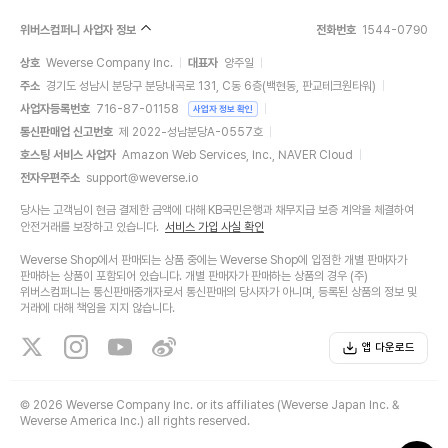
위버스컴퍼니 사업자 정보
전화번호
1544-0790
상호
Weverse Company Inc.
대표자
양주일
주소
경기도 성남시 분당구 분당내곡로 131, C동 6층(백현동, 판교테크원타워)
사업자등록번호
716-87-01158
사업자 정보 확인
통신판매업 신고번호
제 2022-성남분당A-0557호
호스팅 서비스 사업자
Amazon Web Services, Inc., NAVER Cloud
전자우편주소
support@weverse.io
당사는 고객님이 현금 결제한 금액에 대해 KB국민은행과 채무지급 보증 계약을 체결하여
안전거래를 보장하고 있습니다.
서비스 가입 사실 확인
Weverse Shop에서 판매되는 상품 중에는 Weverse Shop에 입점한 개별 판매자가
판매하는 상품이 포함되어 있습니다. 개별 판매자가 판매하는 상품의 경우 (주)
위버스컴퍼니는 통신판매중개자로서 통신판매의 당사자가 아니며, 등록된 상품의 정보 및
거래에 대해 책임을 지지 않습니다.
앱 다운로드
©
2026 Weverse Company Inc. or its affiliates (Weverse Japan Inc. &
Weverse America Inc.) all rights reserved.