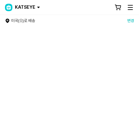
KATSEYE
미국(으)로 배송
변경
Weverse Shop - All Things for Fans!
전 세계 모든 팬들을 위한 No.1 Official Merch Store! 글