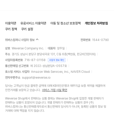
이용약관
유료서비스 이용약관
아동 및 청소년 보호정책
개인정보 처리방침
쿠키 정책
쿠키 설정
위버스컴퍼니 사업자 정보
전화번호
1544-0790
상호
Weverse Company Inc.
대표자
양주일
주소
경기도 성남시 분당구 분당내곡로 131, C동 6층(백현동, 판교테크원타워)
사업자등록번호
716-87-01158
사업자 정보 확인
통신판매업 신고번호
제 2022-성남분당A-0557호
호스팅 서비스 사업자
Amazon Web Services, Inc., NAVER Cloud
전자우편주소
support@weverse.io
당사는 고객님이 현금 결제한 금액에 대해 KB국민은행과 채무지급 보증 계약을 체결하여
안전거래를 보장하고 있습니다.
서비스 가입 사실 확인
Weverse Shop에서 판매되는 상품 중에는 Weverse Shop에 입점한 개별 판매자가
판매하는 상품이 포함되어 있습니다. 개별 판매자가 판매하는 상품의 경우 (주)
위버스컴퍼니는 통신판매중개자로서 통신판매의 당사자가 아니며, 등록된 상품의 정보 및
거래에 대해 책임을 지지 않습니다.