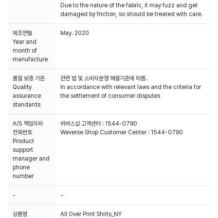
Due to the nature of the fabric, it may fuzz and get
damaged by friction, so should be treated with care.
제조연월
May. 2020
Year and
month of
manufacture
품질 보증 기준
관련 법 및 소비자분쟁 해결기준에 따름.
Quality
In accordance with relevant laws and the criteria for
assurance
the settlement of consumer disputes
standards
A/S 책임자와
위버스샵 고객센터 : 1544-0790
전화번호
Weverse Shop Customer Center : 1544-0790
Product
support
manager and
phone
number
-
-
상품명
All Over Print Shirts_NY