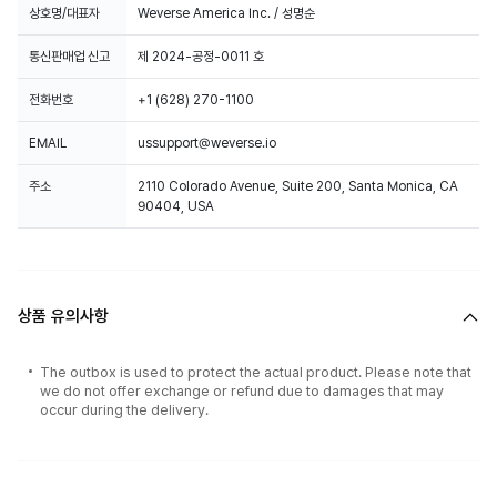
상호명/대표자
Weverse America Inc. / 성명순
통신판매업 신고
제 2024-공정-0011 호
전화번호
+1 (628) 270-1100
EMAIL
ussupport@weverse.io
주소
2110 Colorado Avenue, Suite 200, Santa Monica, CA
90404, USA
상품 유의사항
The outbox is used to protect the actual product. Please note that
we do not offer exchange or refund due to damages that may
occur during the delivery.