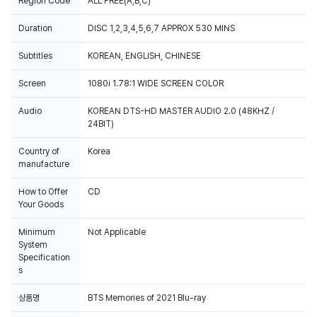
Region Code
ALL FREE(A,B,C)
Duration
DISC 1,2,3,4,5,6,7 APPROX 530 MINS
Subtitles
KOREAN, ENGLISH, CHINESE
Screen
Audio
KOREAN DTS-HD MASTER AUDIO 2.0 (48KHZ /
24BIT)
Country of
Korea
manufacture
How to Offer
CD
Your Goods
Minimum
Not Applicable
System
Specification
s
상품명
BTS Memories of 2021 Blu-ray