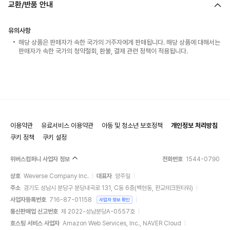
교환/반품 안내
유의사항
해당 상품은 판매자가 속한 국가의 거주자에게 판매됩니다. 해당 상품에 대해서는
판매자가 속한 국가의 청약철회, 환불, 결제 관련 정책이 적용됩니다.
이용약관
유료서비스 이용약관
아동 및 청소년 보호정책
개인정보 처리방침
쿠키 정책
쿠키 설정
위버스컴퍼니 사업자 정보
전화번호
1544-0790
상호
Weverse Company Inc.
대표자
양주일
주소
경기도 성남시 분당구 분당내곡로 131, C동 6층(백현동, 판교테크원타워)
사업자등록번호
716-87-01158
사업자 정보 확인
통신판매업 신고번호
제 2022-성남분당A-0557호
호스팅 서비스 사업자
Amazon Web Services, Inc., NAVER Cloud