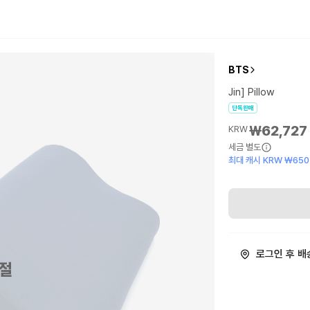
BTS
Jin] Pillow
단독판매
₩62,727
KRW
세금 별도
최대 캐시 KRW ₩650
로그인 후 배
절