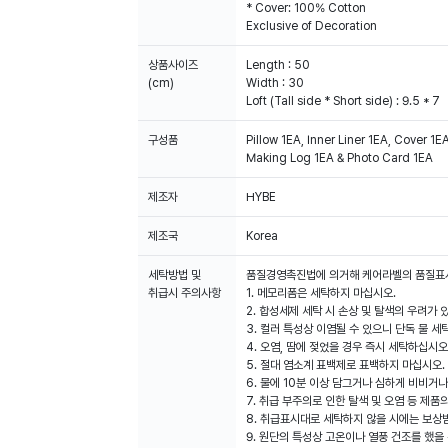
* Cover: 100% Cotton
Exclusive of Decoration
상품사이즈
Length : 50
(cm)
Width : 30
Loft (Tall side * Short side) : 9.5 * 7
구성품
Pillow 1EA, Inner Liner 1EA, Cover 1E
Making Log 1EA & Photo Card 1EA
제조자
HYBE
제조국
Korea
세탁방법 및
품질경영촉진법에 의거해 케어라벨의 품질표
취급시 주의사항
1. 메모리폼은 세탁하지 마십시오.
2. 합성세제 세탁 시 손상 및 탈색의 우려가
3. 컬러 특성상 이염될 수 있으니 단독 물 세
4. 오염, 땀에 젖었을 경우 즉시 세탁하십시오
5. 절대 염소계 표백제로 표백하지 마십시오.
6. 물에 10분 이상 담그거나 심하게 비비거
7. 취급 부주의로 인한 탈색 및 오염 등 제
8. 취급표시대로 세탁하지 않을 시에는 보상
9. 원단의 특성상 고온이나 열풍 건조를 했