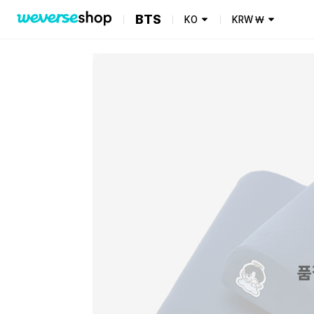
BTS
KO
KRW
₩
품