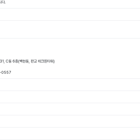
니다.
31, C동 6층(백현동, 판교 테크원타워)
-0557