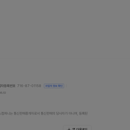
업자등록번호
716-87-01158
사업자 정보 확인
e.io
)위버스컴퍼니는 통신판매중개자로서 통신판매의 당사자가 아니며, 등록된
앱 다운로드