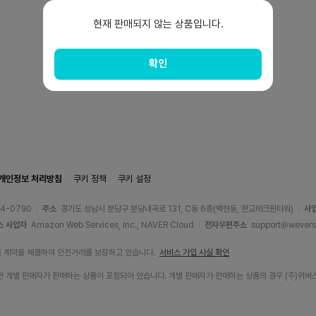
현재 판매되지 않는 상품입니다.
확인
개인정보 처리방침
쿠키 정책
쿠키 설정
44-0790
주소
경기도 성남시 분당구 분당내곡로 131, C동 6층(백현동, 판교테크원타워)
사
스 사업자
Amazon Web Services, Inc., NAVER Cloud
전자우편주소
support@wevers
증 계약을 체결하여 안전거래를 보장하고 있습니다.
서비스 가입 사실 확인
에 입점한 개별 판매자가 판매하는 상품이 포함되어 있습니다. 개별 판매자가 판매하는 상품의 경우 (주