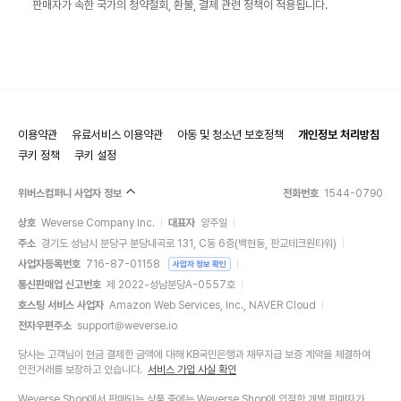
판매자가 속한 국가의 청약철회, 환불, 결제 관련 정책이 적용됩니다.
이용약관
유료서비스 이용약관
아동 및 청소년 보호정책
개인정보 처리방침
쿠키 정책
쿠키 설정
위버스컴퍼니 사업자 정보
전화번호
1544-0790
상호
Weverse Company Inc.
대표자
양주일
주소
경기도 성남시 분당구 분당내곡로 131, C동 6층(백현동, 판교테크원타워)
사업자등록번호
716-87-01158
사업자 정보 확인
통신판매업 신고번호
제 2022-성남분당A-0557호
호스팅 서비스 사업자
Amazon Web Services, Inc., NAVER Cloud
전자우편주소
support@weverse.io
당사는 고객님이 현금 결제한 금액에 대해 KB국민은행과 채무지급 보증 계약을 체결하여
안전거래를 보장하고 있습니다.
서비스 가입 사실 확인
Weverse Shop에서 판매되는 상품 중에는 Weverse Shop에 입점한 개별 판매자가