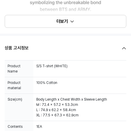
더보기
상품 고시정보
Product
S/S T-shirt (WHITE)
Name
Product
100% Cotton
material
Size(cm)
Body Length x Chest Width x Sleeve Length
M : 72.4 x 57.2 x 53.3cm
L : 74.9 x 62.2 x 58.4cm
XL : 77.5 x 67.3 x 62.9cm
Contents
1EA