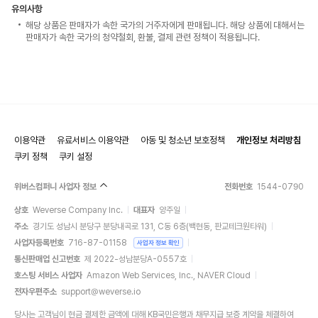
유의사항
해당 상품은 판매자가 속한 국가의 거주자에게 판매됩니다. 해당 상품에 대해서는
판매자가 속한 국가의 청약철회, 환불, 결제 관련 정책이 적용됩니다.
이용약관
유료서비스 이용약관
아동 및 청소년 보호정책
개인정보 처리방침
쿠키 정책
쿠키 설정
위버스컴퍼니 사업자 정보
전화번호
1544-0790
상호
Weverse Company Inc.
대표자
양주일
주소
경기도 성남시 분당구 분당내곡로 131, C동 6층(백현동, 판교테크원타워)
사업자등록번호
716-87-01158
사업자 정보 확인
통신판매업 신고번호
제 2022-성남분당A-0557호
호스팅 서비스 사업자
Amazon Web Services, Inc., NAVER Cloud
전자우편주소
support@weverse.io
당사는 고객님이 현금 결제한 금액에 대해 KB국민은행과 채무지급 보증 계약을 체결하여