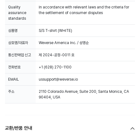
Quality
In accordance with relevant laws and the criteria for
assurance
the settlement of consumer disputes
standards
상품명
S/S T-shirt (WHITE)
상호명/대표자
Weverse America Inc. / 성명순
통신판매업 신고
제 2024-공정-0011 호
전화번호
+1 (628) 270-1100
EMAIL
ussupport@weverse.io
주소
2110 Colorado Avenue, Suite 200, Santa Monica, CA
90404, USA
교환/반품 안내