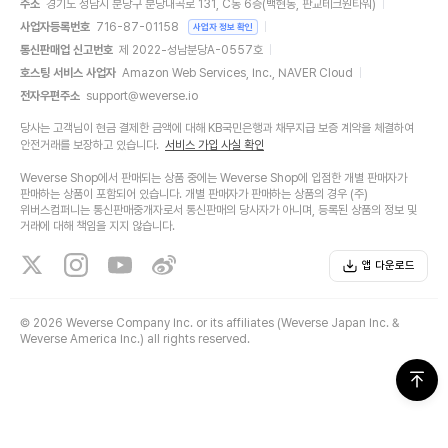
주소
경기도 성남시 분당구 분당내곡로 131, C동 6층(백현동, 판교테크원타워)
사업자등록번호
716-87-01158
사업자 정보 확인
통신판매업 신고번호
제 2022-성남분당A-0557호
호스팅 서비스 사업자
Amazon Web Services, Inc., NAVER Cloud
전자우편주소
support@weverse.io
당사는 고객님이 현금 결제한 금액에 대해 KB국민은행과 채무지급 보증 계약을 체결하여
안전거래를 보장하고 있습니다.
서비스 가입 사실 확인
Weverse Shop에서 판매되는 상품 중에는 Weverse Shop에 입점한 개별 판매자가
판매하는 상품이 포함되어 있습니다. 개별 판매자가 판매하는 상품의 경우 (주)
위버스컴퍼니는 통신판매중개자로서 통신판매의 당사자가 아니며, 등록된 상품의 정보 및
거래에 대해 책임을 지지 않습니다.
앱 다운로드
©
2026 Weverse Company Inc. or its affiliates (Weverse Japan Inc. &
Weverse America Inc.) all rights reserved.