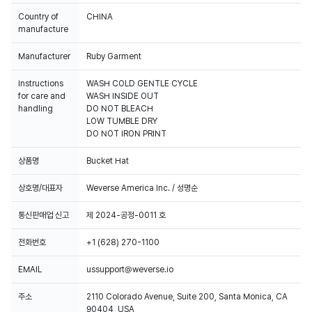
Country of
CHINA
manufacture
Manufacturer
Instructions
WASH COLD GENTLE CYCLE
for care and
WASH INSIDE OUT
handling
DO NOT BLEACH
LOW TUMBLE DRY
DO NOT IRON PRINT
상품명
Bucket Hat
상호명/대표자
Weverse America Inc. / 성명순
통신판매업 신고
제 2024-공정-0011 호
전화번호
+1 (628) 270-1100
EMAIL
ussupport@weverse.io
주소
2110 Colorado Avenue, Suite 200, Santa Monica, CA
90404, USA