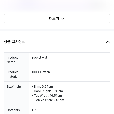
더보기
상품 고시정보
Product
Bucket Hat
Name
Product
100% Cotton
material
Size(inch)
- Brim: 6.67cm
- Cap Height: 8.26cm
- Top Width: 16.51cm
- EMB Position: 3.81cm
Contents
1EA