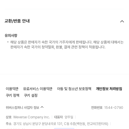
교환/반품 안내
유의사항
해당 상품은 판매자가 속한 국가의 거주자에게 판매됩니다. 해당 상품에 대해서는
판매자가 속한 국가의 청약철회, 환불, 결제 관련 정책이 적용됩니다.
이용약관
유료서비스 이용약관
아동 및 청소년 보호정책
개인정보 처리방침
쿠키 정책
쿠키 설정
위버스컴퍼니 사업자 정보
전화번호
1544-0790
상호
Weverse Company Inc.
대표자
양주일
주소
경기도 성남시 분당구 분당내곡로 131, C동 6층(백현동, 판교테크원타워)