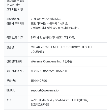
받았음을 확인할
수 있는 경우
그에 대한 사항
세탁방법 및
이 제품은 완구가 아닙니다.
취급시 주의사항
용도 이외에는 사용하지 마십시오.
아이들이 입에 넣지 않도록 주의해주십시오.
품질 보증 기준
관련 법 및 소비자분쟁 해결기준에 따름.
상품명
CLEAR POCKET MULTI CROSSBODY BAG THE
JOURNEY
상호명/대표자
Weverse Company Inc. / 양주일
통신판매업 신고
제 2022-성남분당A-0557 호
전화번호
1544-0790
EMAIL
support@weverse.io
주소
경기도 성남시 분당구 분당내곡로 131, 6층(백현동,
판교테크원타워)