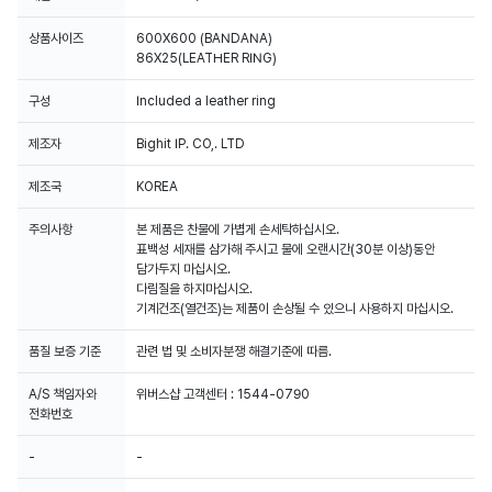
상품사이즈
600X600 (BANDANA)
86X25(LEATHER RING)
구성
Included a leather ring
제조자
Bighit IP. CO,. LTD
제조국
KOREA
주의사항
본 제품은 찬물에 가볍게 손세탁하십시오.
표백성 세재를 삼가해 주시고 물에 오랜시간(30분 이상)동안
담가두지 마십시오.
다림질을 하지마십시오.
기계건조(열건조)는 제품이 손상될 수 있으니 사용하지 마십시오.
품질 보증 기준
관련 법 및 소비자분쟁 해결기준에 따름.
A/S 책임자와
위버스샵 고객센터 : 1544-0790
전화번호
-
-