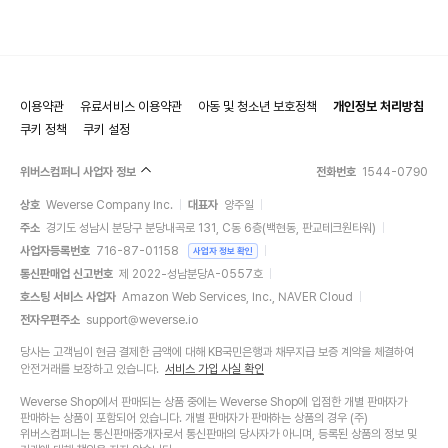
이용약관
유료서비스 이용약관
아동 및 청소년 보호정책
개인정보 처리방침
쿠키 정책
쿠키 설정
위버스컴퍼니 사업자 정보
전화번호
1544-0790
상호
Weverse Company Inc.
대표자
양주일
주소
경기도 성남시 분당구 분당내곡로 131, C동 6층(백현동, 판교테크원타워)
사업자등록번호
716-87-01158
사업자 정보 확인
통신판매업 신고번호
제 2022-성남분당A-0557호
호스팅 서비스 사업자
Amazon Web Services, Inc., NAVER Cloud
전자우편주소
support@weverse.io
당사는 고객님이 현금 결제한 금액에 대해 KB국민은행과 채무지급 보증 계약을 체결하여
안전거래를 보장하고 있습니다.
서비스 가입 사실 확인
Weverse Shop에서 판매되는 상품 중에는 Weverse Shop에 입점한 개별 판매자가
판매하는 상품이 포함되어 있습니다. 개별 판매자가 판매하는 상품의 경우 (주)
위버스컴퍼니는 통신판매중개자로서 통신판매의 당사자가 아니며, 등록된 상품의 정보 및