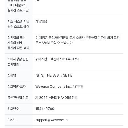
상품 제공 방식
CD
(CD, 다운로드,
실시간 스트리밍)
최소 시스템 사양
해당없음
필수 소프트 웨어
청약철회 또는
이 제품은 공정거래위원회 고시 소비자 분쟁해결 기준에 의거 교환
계약의 해제,
또는 보상받으실 수 있습니다
해지에 따른 효과
소비자상담 관련
위버스샵 고객센터 : 1544-0790
전화번호
상품명
『BTS, THE BEST』 SET B
상호명/대표자
Weverse Company Inc. / 양주일
통신판매업 신고
제 2022-성남분당A-0557 호
전화번호
1544-0790
EMAIL
support@weverse.io