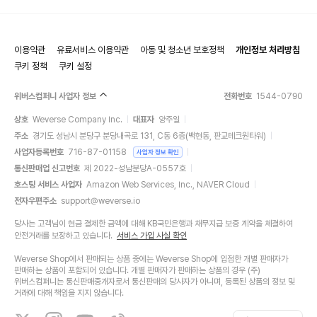
이용약관
유료서비스 이용약관
아동 및 청소년 보호정책
개인정보 처리방침
쿠키 정책
쿠키 설정
위버스컴퍼니 사업자 정보
전화번호
1544-0790
SET B :
상호
Weverse Company Inc.
대표자
양주일
Type B : 2CD + 2 DVD
주소
경기도 성남시 분당구 분당내곡로 131, C동 6층(백현동, 판교테크원타워)
Type C : 2CD＋Photo booklet
사업자등록번호
716-87-01158
사업자 정보 확인
Standard : 2CD
통신판매업 신고번호
제 2022-성남분당A-0557호
호스팅 서비스 사업자
Amazon Web Services, Inc., NAVER Cloud
전자우편주소
support@weverse.io
당사는 고객님이 현금 결제한 금액에 대해 KB국민은행과 채무지급 보증 계약을 체결하여
안전거래를 보장하고 있습니다.
서비스 가입 사실 확인
Weverse Shop에서 판매되는 상품 중에는 Weverse Shop에 입점한 개별 판매자가
판매하는 상품이 포함되어 있습니다. 개별 판매자가 판매하는 상품의 경우 (주)
위버스컴퍼니는 통신판매중개자로서 통신판매의 당사자가 아니며, 등록된 상품의 정보 및
거래에 대해 책임을 지지 않습니다.