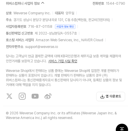
위버스컴퍼니 사업자 정보
전화번호
1544-0790
상호
Weverse Company Inc.
대표자
양주일
주소
경기도 성남시 분당구 분당내곡로 131, C동 6층(백현동, 판교테크원타워)
사업자등록번호
716-87-01158
사업자 정보 확인
통신판매업 신고번호
제 2022-성남분당A-0557호
호스팅 서비스 사업자
Amazon Web Services, Inc., NAVER Cloud
전자우편주소
support@weverse.io
당사는 고객님이 현금 결제한 금액에 대해 KB국민은행과 채무지급 보증 계약을 체결하여
안전거래를 보장하고 있습니다.
서비스 가입 사실 확인
Weverse Shop에서 판매되는 상품 중에는 Weverse Shop에 입점한 개별 판매자가
판매하는 상품이 포함되어 있습니다. 개별 판매자가 판매하는 상품의 경우 (주)
위버스컴퍼니는 통신판매중개자로서 통신판매의 당사자가 아니며, 등록된 상품의 정보 및
거래에 대해 책임을 지지 않습니다.
앱 다운로드
©
2026 Weverse Company Inc. or its affiliates (Weverse Japan Inc. &
Weverse America Inc.) all rights reserved.