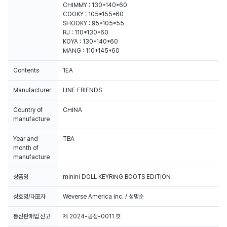
CHIMMY : 130*140*60
COOKY : 105*155*60
SHOOKY : 95*105*55
RJ : 110*130*60
KOYA : 130*140*60
MANG : 110*145*60
Contents
1EA
Manufacturer
LINE FRIENDS
Country of
CHINA
manufacture
Year and
TBA
month of
manufacture
상품명
minini DOLL KEYRING BOOTS EDITION
상호명/대표자
Weverse America Inc. / 성명순
통신판매업 신고
제 2024-공정-0011 호