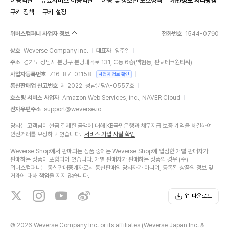
이용약관
유료서비스 이용약관
아동 및 청소년 보호정책
개인정보 처리방침
쿠키 정책
쿠키 설정
위버스컴퍼니 사업자 정보
전화번호
1544-0790
상호
Weverse Company Inc.
대표자
양주일
주소
경기도 성남시 분당구 분당내곡로 131, C동 6층(백현동, 판교테크원타워)
사업자등록번호
716-87-01158
사업자 정보 확인
통신판매업 신고번호
제 2022-성남분당A-0557호
호스팅 서비스 사업자
Amazon Web Services, Inc., NAVER Cloud
전자우편주소
support@weverse.io
당사는 고객님이 현금 결제한 금액에 대해 KB국민은행과 채무지급 보증 계약을 체결하여
안전거래를 보장하고 있습니다.
서비스 가입 사실 확인
Weverse Shop에서 판매되는 상품 중에는 Weverse Shop에 입점한 개별 판매자가
판매하는 상품이 포함되어 있습니다. 개별 판매자가 판매하는 상품의 경우 (주)
위버스컴퍼니는 통신판매중개자로서 통신판매의 당사자가 아니며, 등록된 상품의 정보 및
거래에 대해 책임을 지지 않습니다.
앱 다운로드
©
2026 Weverse Company Inc. or its affiliates (Weverse Japan Inc. &