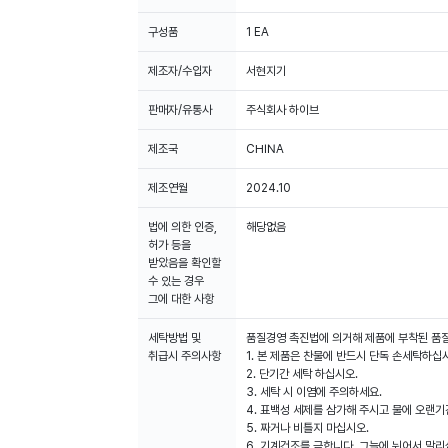
구성품
1 EA
제조자/수입자
서현지기
판매자/유통사
주식회사 하이브
제조국
CHINA
제조연월
2024.10
법에 의한 인증,
해당없음
허가 등을
받았음을 확인할
수 있는 경우
그에 대한 사항
세탁방법 및
품질경영 촉진법에 의거해 제품에 부착된 품
취급시 주의사항
1. 본 제품은 찬물에 반드시 단독 손세탁하십
2. 단기간 세탁 하십시오.
3. 세탁 시 이염에 주의하세요.
4. 표백성 세제를 삼가해 주시고 물에 오랜기
5. 짜거나 비틀지 마십시오.
6. 기계건조를 금합니다. 그늘에 뉘어서 말리