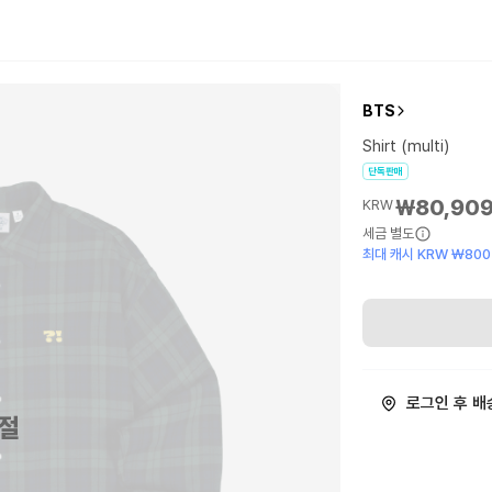
BTS
Shirt (multi)
단독판매
₩80,90
KRW
세금 별도
최대 캐시 KRW ₩800
로그인 후 배
절