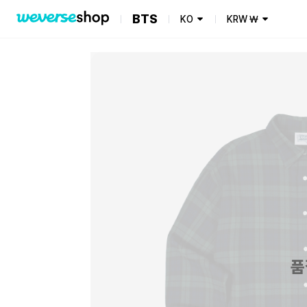
BTS
KO
KRW
₩
품