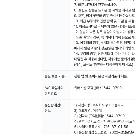
7. 빠른 시간내에 건조하십시오.
8. 프린트 상품은 뜨거운 물 세탁을 피하고 
9. 오염, 땀에 젖었을 경우 즉시 세탁하십시
10. 취급 부주의로 인한 탈색 및 오염 등 
11. 취급표시대로 세탁하지 않을 시에는 보
12. 실밥이 나온 경우 불량이 아닙니다. 상품
단순 실밥의 경우, 쪽 가위나 가위 등으로 
13. 아우터의 경우, 소재에 추가적인 염색이
따라서 밝은 계통의 상품(밝은 컬러의 가방 또
14. 구김의 경우, 상품 재질에 따라 구김이
다림질 후 착용하신다면, 착용에는 문제가 없
(장식, 프린트 부분에는 다림질하지 마세요.)
품질 보증 기준
관련 법 및 소비자분쟁 해결기준에 따름.
A/S 책임자와
위버스샵 고객센터 : 1544-0790
전화번호
통신판매업자
1) 사업자명 : 주식회사 위버스컴퍼니
정보
2) 대표자명 : 양주일
3) 연락처 (고객센터): 1544-0790
4) 위치 : 경기도 성남시 분당구 분당내곡로 1
5) 사업자 등록번호 : 716-87-01158
6) 통신판매업 신고번호 : 2022-성남분당A