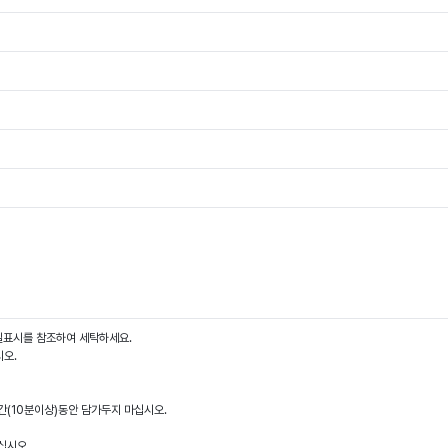
질표시를 참조하여 세탁하세요.
시오.
간(10분이상)동안 담가두지 마십시오.
십시오.