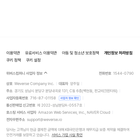
이용약관
유료서비스 이용약관
아동 및 청소년 보호정책
개인정보 처리방침
쿠키 정책
쿠키 설정
위버스컴퍼니 사업자 정보
전화번호
1544-0790
상호
Weverse Company Inc.
대표자
양주일
주소
경기도 성남시 분당구 분당내곡로 131, C동 6층(백현동, 판교테크원타워)
사업자등록번호
716-87-01158
사업자 정보 확인
통신판매업 신고번호
제 2022-성남분당A-0557호
호스팅 서비스 사업자
Amazon Web Services, Inc., NAVER Cloud
전자우편주소
support@weverse.io
당사는 고객님이 현금 결제한 금액에 대해 KB국민은행과 채무지급 보증 계약을 체결하여
안전거래를 보장하고 있습니다.
서비스 가입 사실 확인