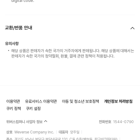
digital code.
교환/반품 안내
유의사항
해당 상품은 판매자가 속한 국가의 거주자에게 판매됩니다. 해당 상품에 대해서는
판매자가 속한 국가의 청약철회, 환불, 결제 관련 정책이 적용됩니다.
이용약관
유료서비스 이용약관
아동 및 청소년 보호정책
개인정보 처리방침
쿠키 정책
쿠키 설정
위버스컴퍼니 사업자 정보
전화번호
1544-0790
상호
Weverse Company Inc.
대표자
양주일
주소
경기도 성남시 분당구 분당내곡로 131, C동 6층(백현동, 판교테크원타워)