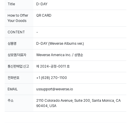
Title
D-DAY
How to Offer
QR CARD
Your Goods
CONTENT
-
상품명
D-DAY (Weverse Albums ver.)
상호명/대표자
Weverse America Inc. / 성명순
통신판매업 신고
제 2024-공정-0011 호
전화번호
+1 (628) 270-1100
EMAIL
ussupport@weverse.io
주소
2110 Colorado Avenue, Suite 200, Santa Monica, CA
90404, USA