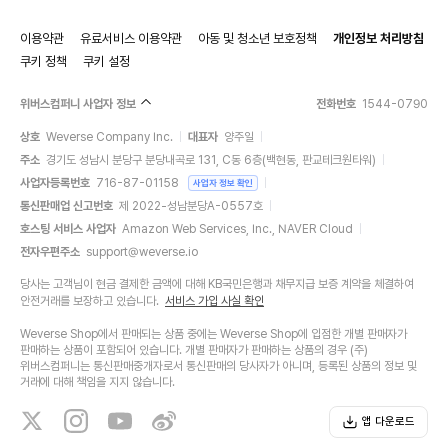
이용약관
유료서비스 이용약관
아동 및 청소년 보호정책
개인정보 처리방침
쿠키 정책
쿠키 설정
위버스컴퍼니 사업자 정보
전화번호
1544-0790
상호
Weverse Company Inc.
대표자
양주일
주소
경기도 성남시 분당구 분당내곡로 131, C동 6층(백현동, 판교테크원타워)
사업자등록번호
716-87-01158
사업자 정보 확인
통신판매업 신고번호
제 2022-성남분당A-0557호
호스팅 서비스 사업자
Amazon Web Services, Inc., NAVER Cloud
전자우편주소
support@weverse.io
당사는 고객님이 현금 결제한 금액에 대해 KB국민은행과 채무지급 보증 계약을 체결하여
안전거래를 보장하고 있습니다.
서비스 가입 사실 확인
Weverse Shop에서 판매되는 상품 중에는 Weverse Shop에 입점한 개별 판매자가
판매하는 상품이 포함되어 있습니다. 개별 판매자가 판매하는 상품의 경우 (주)
위버스컴퍼니는 통신판매중개자로서 통신판매의 당사자가 아니며, 등록된 상품의 정보 및
거래에 대해 책임을 지지 않습니다.
앱 다운로드