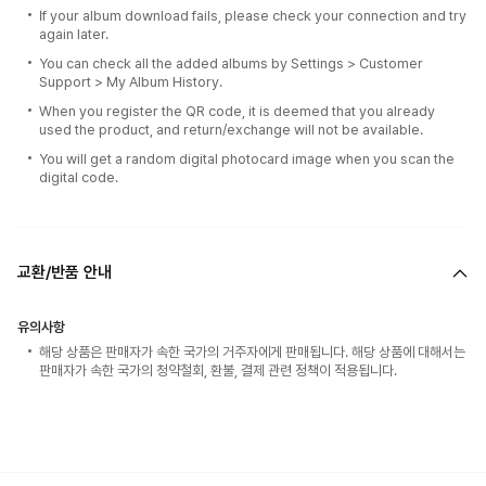
If your album download fails, please check your connection and try
again later.
You can check all the added albums by Settings > Customer
Support > My Album History.
When you register the QR code, it is deemed that you already
used the product, and return/exchange will not be available.
You will get a random digital photocard image when you scan the
digital code.
교환/반품 안내
유의사항
해당 상품은 판매자가 속한 국가의 거주자에게 판매됩니다. 해당 상품에 대해서는
판매자가 속한 국가의 청약철회, 환불, 결제 관련 정책이 적용됩니다.