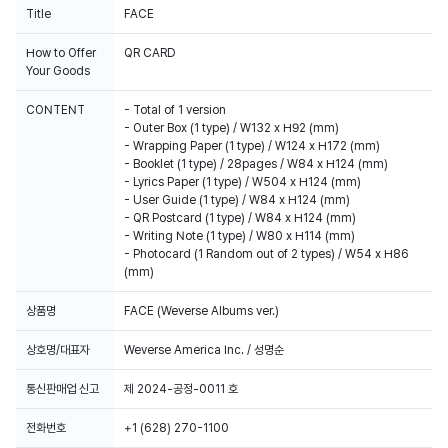
Title
FACE
How to Offer
QR CARD
Your Goods
CONTENT
- Total of 1 version
- Outer Box (1 type) / W132 x H92 (mm)
- Wrapping Paper (1 type) / W124 x H172 (mm)
- Booklet (1 type) / 28pages / W84 x H124 (mm)
- Lyrics Paper (1 type) / W504 x H124 (mm)
- User Guide (1 type) / W84 x H124 (mm)
- QR Postcard (1 type) / W84 x H124 (mm)
- Writing Note (1 type) / W80 x H114 (mm)
- Photocard (1 Random out of 2 types) / W54 x H86
(mm)
상품명
FACE (Weverse Albums ver.)
상호명/대표자
Weverse America Inc. / 성명순
통신판매업 신고
제 2024-공정-0011 호
전화번호
+1 (628) 270-1100