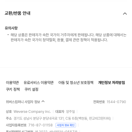
교환/반품 안내
유의사항
해당 상품은 판매자가 속한 국가의 거주자에게 판매됩니다. 해당 상품에 대해서는
판매자가 속한 국가의 청약철회, 환불, 결제 관련 정책이 적용됩니다.
이용약관
유료서비스 이용약관
아동 및 청소년 보호정책
개인정보 처리방침
쿠키 정책
쿠키 설정
위버스컴퍼니 사업자 정보
전화번호
1544-0790
상호
Weverse Company Inc.
대표자
양주일
주소
경기도 성남시 분당구 분당내곡로 131, C동 6층(백현동, 판교테크원타워)
사업자등록번호
716-87-01158
사업자 정보 확인