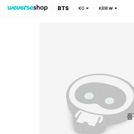
BTS
KO
KRW
₩
품