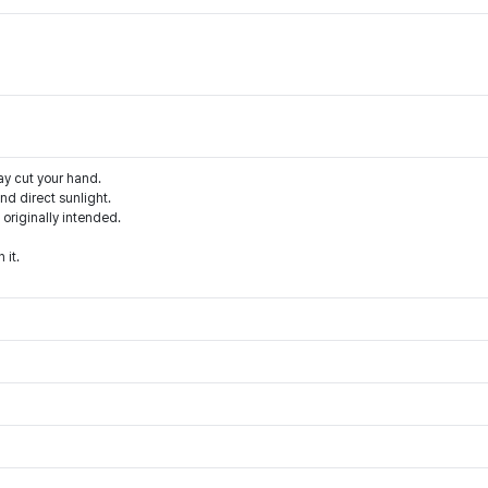
ay cut your hand.
d direct sunlight.
 originally intended.
 it.