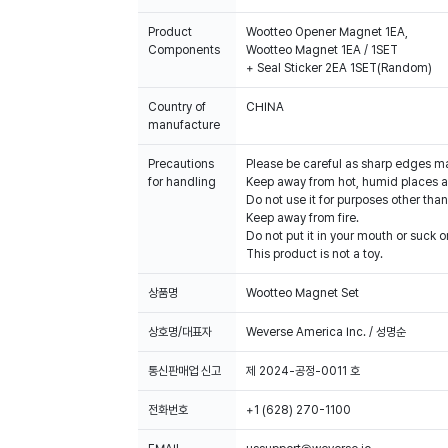
Product
Wootteo Opener Magnet 1EA,
Components
Wootteo Magnet 1EA / 1SET
+ Seal Sticker 2EA 1SET(Random)
Country of
CHINA
manufacture
Precautions
Please be careful as sharp edges m
for handling
Keep away from hot, humid places an
Do not use it for purposes other than
Keep away from fire.
Do not put it in your mouth or suck on
This product is not a toy.
상품명
Wootteo Magnet Set
상호명/대표자
Weverse America Inc. / 성명순
통신판매업 신고
제 2024-공정-0011 호
전화번호
+1 (628) 270-1100