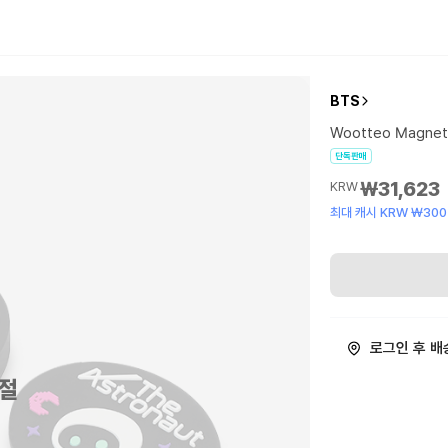
BTS
Wootteo Magnet
단독판매
₩31,623
KRW
최대 캐시 KRW ₩300
로그인 후 배
절