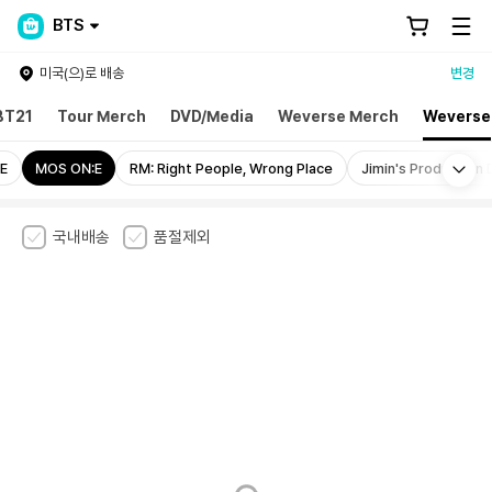
BTS
미국(으)로 배송
변경
BT21
Tour Merch
DVD/Media
Weverse Merch
Weverse
Mo
E
MOS ON:E
RM: Right People, Wrong Place
Jimin's Production 
국내배송
품절제외