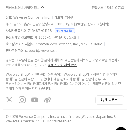
위버스컴퍼니 사업자 정보
전화번호
1544-0790
상호
Weverse Company Inc.
대표자
양주일
주소
경기도 성남시 분당구 분당내곡로 131, C동 6층(백현동, 판교테크원타워)
사업자등록번호
716-87-01158
사업자 정보 확인
통신판매업 신고번호
제 2022-성남분당A-0557호
호스팅 서비스 사업자
Amazon Web Services, Inc., NAVER Cloud
전자우편주소
support@weverse.io
당사는 고객님이 현금 결제한 금액에 대해 KB국민은행과 채무지급 보증 계약을 체결하여
안전거래를 보장하고 있습니다.
서비스 가입 사실 확인
Weverse Shop에서 판매되는 상품 중에는 Weverse Shop에 입점한 개별 판매자가
판매하는 상품이 포함되어 있습니다. 개별 판매자가 판매하는 상품의 경우 (주)
위버스컴퍼니는 통신판매중개자로서 통신판매의 당사자가 아니며, 등록된 상품의 정보 및
거래에 대해 책임을 지지 않습니다.
앱 다운로드
©
2026 Weverse Company Inc. or its affiliates (Weverse Japan Inc. &
Weverse America Inc.) all rights reserved.