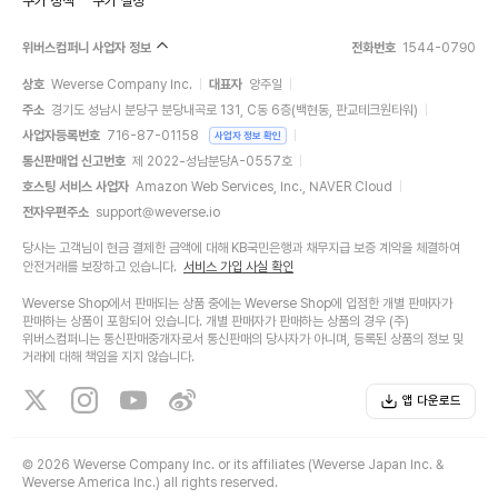
쿠키 정책
쿠키 설정
위버스컴퍼니 사업자 정보
전화번호
1544-0790
상호
Weverse Company Inc.
대표자
양주일
주소
경기도 성남시 분당구 분당내곡로 131, C동 6층(백현동, 판교테크원타워)
사업자등록번호
716-87-01158
사업자 정보 확인
통신판매업 신고번호
제 2022-성남분당A-0557호
호스팅 서비스 사업자
Amazon Web Services, Inc., NAVER Cloud
전자우편주소
support@weverse.io
당사는 고객님이 현금 결제한 금액에 대해 KB국민은행과 채무지급 보증 계약을 체결하여
안전거래를 보장하고 있습니다.
서비스 가입 사실 확인
Weverse Shop에서 판매되는 상품 중에는 Weverse Shop에 입점한 개별 판매자가
판매하는 상품이 포함되어 있습니다. 개별 판매자가 판매하는 상품의 경우 (주)
위버스컴퍼니는 통신판매중개자로서 통신판매의 당사자가 아니며, 등록된 상품의 정보 및
거래에 대해 책임을 지지 않습니다.
앱 다운로드
©
2026 Weverse Company Inc. or its affiliates (Weverse Japan Inc. &
Weverse America Inc.) all rights reserved.