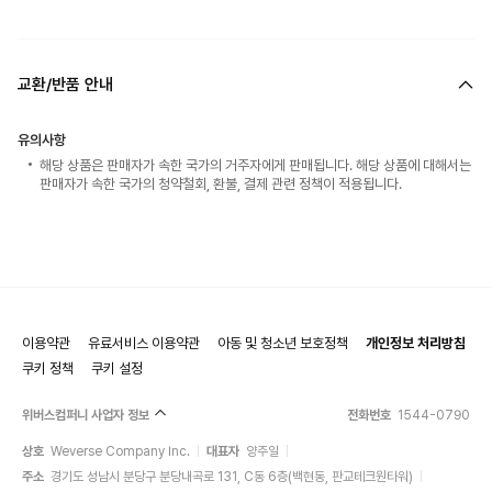
교환/반품 안내
유의사항
해당 상품은 판매자가 속한 국가의 거주자에게 판매됩니다. 해당 상품에 대해서는
판매자가 속한 국가의 청약철회, 환불, 결제 관련 정책이 적용됩니다.
이용약관
유료서비스 이용약관
아동 및 청소년 보호정책
개인정보 처리방침
쿠키 정책
쿠키 설정
위버스컴퍼니 사업자 정보
전화번호
1544-0790
상호
Weverse Company Inc.
대표자
양주일
주소
경기도 성남시 분당구 분당내곡로 131, C동 6층(백현동, 판교테크원타워)