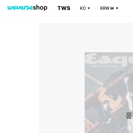
TWS
KO
KRW
₩
품