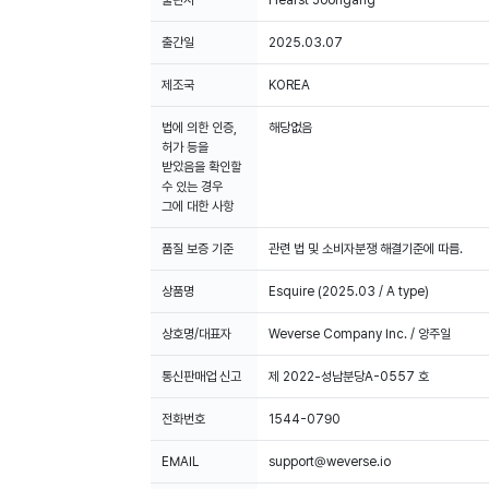
출판사
Hearst Joongang
출간일
2025.03.07
제조국
KOREA
법에 의한 인증,
해당없음
허가 등을
받았음을 확인할
수 있는 경우
그에 대한 사항
품질 보증 기준
관련 법 및 소비자분쟁 해결기준에 따름.
상품명
Esquire (2025.03 / A type)
상호명/대표자
Weverse Company Inc. / 양주일
통신판매업 신고
제 2022-성남분당A-0557 호
전화번호
1544-0790
EMAIL
support@weverse.io