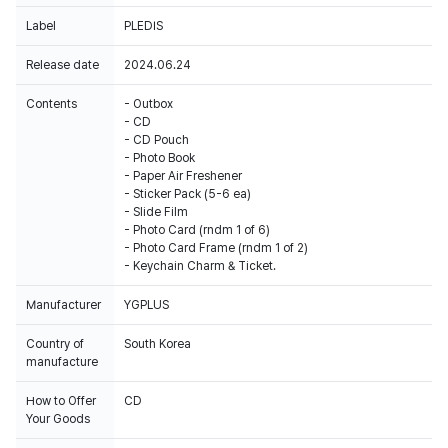
Label
PLEDIS
Release date
2024.06.24
Contents
- Outbox
- CD
- CD Pouch
- Photo Book
- Paper Air Freshener
- Sticker Pack (5-6 ea)
- Slide Film
- Photo Card (rndm 1 of 6)
- Photo Card Frame (rndm 1 of 2)
- Keychain Charm & Ticket.
Manufacturer
YGPLUS
Country of
South Korea
manufacture
How to Offer
CD
Your Goods