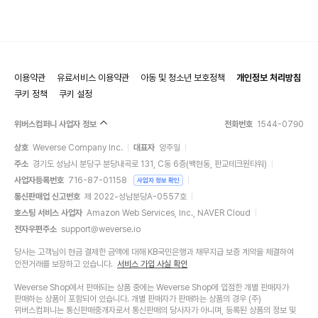
이용약관
유료서비스 이용약관
아동 및 청소년 보호정책
개인정보 처리방침
쿠키 정책
쿠키 설정
위버스컴퍼니 사업자 정보
전화번호
1544-0790
상호
Weverse Company Inc.
대표자
양주일
주소
경기도 성남시 분당구 분당내곡로 131, C동 6층(백현동, 판교테크원타워)
사업자등록번호
716-87-01158
사업자 정보 확인
통신판매업 신고번호
제 2022-성남분당A-0557호
호스팅 서비스 사업자
Amazon Web Services, Inc., NAVER Cloud
전자우편주소
support@weverse.io
당사는 고객님이 현금 결제한 금액에 대해 KB국민은행과 채무지급 보증 계약을 체결하여
안전거래를 보장하고 있습니다.
서비스 가입 사실 확인
Weverse Shop에서 판매되는 상품 중에는 Weverse Shop에 입점한 개별 판매자가
판매하는 상품이 포함되어 있습니다. 개별 판매자가 판매하는 상품의 경우 (주)
위버스컴퍼니는 통신판매중개자로서 통신판매의 당사자가 아니며, 등록된 상품의 정보 및