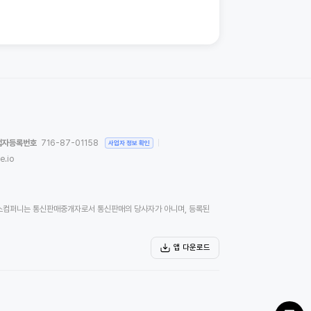
업자등록번호
716-87-01158
사업자 정보 확인
e.io
)위버스컴퍼니는 통신판매중개자로서 통신판매의 당사자가 아니며, 등록된
앱 다운로드