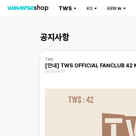
TWS
KO
KRW
₩
공지사항
TWS
[안내] TWS OFFICIAL FANCLUB 42
2025.04.02