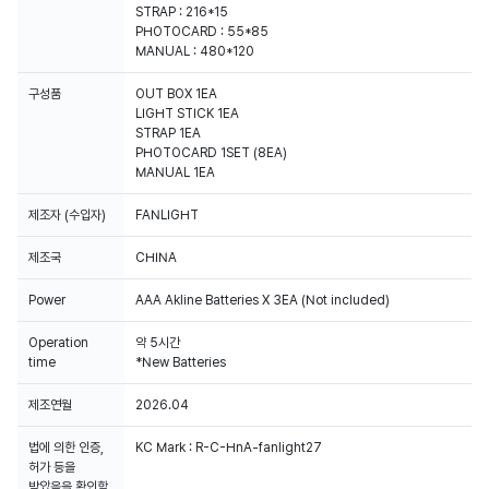
STRAP : 216*15
PHOTOCARD : 55*85
MANUAL : 480*120
구성품
OUT BOX 1EA
LIGHT STICK 1EA
STRAP 1EA
PHOTOCARD 1SET (8EA)
MANUAL 1EA
제조자 (수입자)
FANLIGHT
제조국
CHINA
Power
AAA Akline Batteries X 3EA (Not included)
Operation
약 5시간
time
*New Batteries
제조연월
2026.04
법에 의한 인증,
KC Mark : R-C-HnA-fanlight27
허가 등을
받았음을 확인할