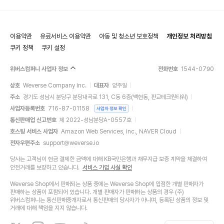
이용약관
유료서비스 이용약관
아동 및 청소년 보호정책
개인정보 처리방침
쿠키 정책
쿠키 설정
위버스컴퍼니 사업자 정보
전화번호
1544-0790
상호
Weverse Company Inc.
대표자
양주일
주소
경기도 성남시 분당구 분당내곡로 131, C동 6층(백현동, 판교테크원타워)
사업자등록번호
716-87-01158
사업자 정보 확인
통신판매업 신고번호
제 2022-성남분당A-0557호
호스팅 서비스 사업자
Amazon Web Services, Inc., NAVER Cloud
전자우편주소
support@weverse.io
당사는 고객님이 현금 결제한 금액에 대해 KB국민은행과 채무지급 보증 계약을 체결하여
안전거래를 보장하고 있습니다.
서비스 가입 사실 확인
Weverse Shop에서 판매되는 상품 중에는 Weverse Shop에 입점한 개별 판매자가
판매하는 상품이 포함되어 있습니다. 개별 판매자가 판매하는 상품의 경우 (주)
위버스컴퍼니는 통신판매중개자로서 통신판매의 당사자가 아니며, 등록된 상품의 정보 및
거래에 대해 책임을 지지 않습니다.