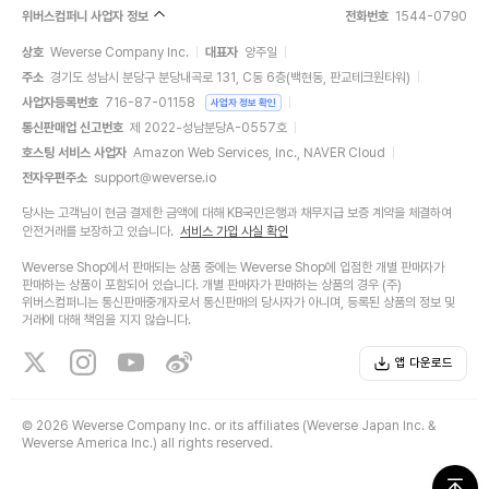
위버스컴퍼니 사업자 정보
전화번호
1544-0790
상호
Weverse Company Inc.
대표자
양주일
주소
경기도 성남시 분당구 분당내곡로 131, C동 6층(백현동, 판교테크원타워)
사업자등록번호
716-87-01158
사업자 정보 확인
통신판매업 신고번호
제 2022-성남분당A-0557호
호스팅 서비스 사업자
Amazon Web Services, Inc., NAVER Cloud
전자우편주소
support@weverse.io
당사는 고객님이 현금 결제한 금액에 대해 KB국민은행과 채무지급 보증 계약을 체결하여
안전거래를 보장하고 있습니다.
서비스 가입 사실 확인
Weverse Shop에서 판매되는 상품 중에는 Weverse Shop에 입점한 개별 판매자가
판매하는 상품이 포함되어 있습니다. 개별 판매자가 판매하는 상품의 경우 (주)
위버스컴퍼니는 통신판매중개자로서 통신판매의 당사자가 아니며, 등록된 상품의 정보 및
거래에 대해 책임을 지지 않습니다.
앱 다운로드
©
2026 Weverse Company Inc. or its affiliates (Weverse Japan Inc. &
Weverse America Inc.) all rights reserved.