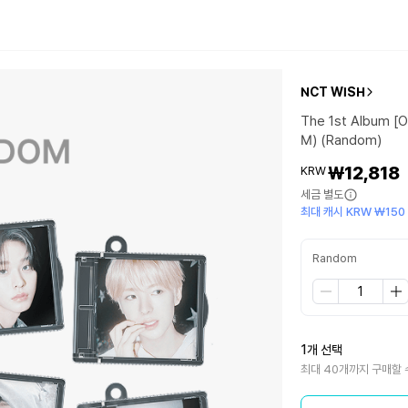
NCT WISH
The 1st Album [
M) (Random)
₩12,818
KRW
세금 별도
최대 캐시 KRW ₩150
Random
1개 선택
최대 40개까지 구매할 