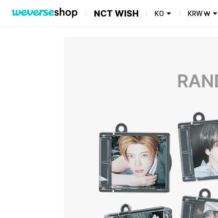
NCT WISH
KO
KRW
₩