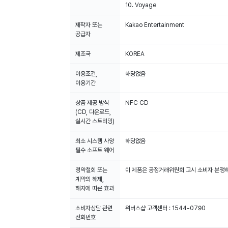
10. Voyage
제작자 또는
Kakao Entertainment
공급자
제조국
KOREA
이용조건,
해당없음
이용기간
상품 제공 방식
NFC CD
(CD, 다운로드,
실시간 스트리밍)
최소 시스템 사양
해당없음
필수 소프트 웨어
청약철회 또는
이 제품은 공정거래위원회 고시 소비자 분쟁해
계약의 해제,
해지에 따른 효과
소비자상담 관련
위버스샵 고객센터 : 1544-0790
전화번호