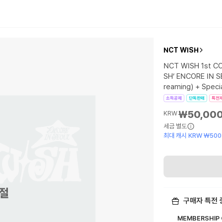
NCT WISH
NCT WISH 1st C
SH’ ENCORE IN S
reaming) + Specia
소득공제
단독판매
특전
₩50,00
KRW
세금 별도
최대 캐시 KRW ₩500
절
구매자 특전 
MEMBERSHIP O