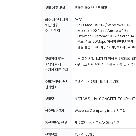
상품 제공 방식
온라인 라이브 스트리밍
최소 시스템 사양
[HD]
또는 필수
- PC : Mac OS 11+ / Windows 10+
소프트웨어
- Mobile : iOS 15+ / Android 10+
- Browser : Chrome 107+ / Safari 14
- 속도: 최소 20Mbps 이상의 인터넷 환경
- 영상 품질 : 1080p, 720p, 540p, 480
청약철회 또는
- 본 공연 시작 1시간 전 결제 취소/환불이 
계약의 해제,
- 위버스 회원 탈퇴 시, 이용권 인증 및 시
해지에 따른 효과
소비자상담 관련
위버스 고객센터 : 1544-0790
전화번호
상품명
NCT WISH 1st CONCERT TOUR ‘INTO T
상호명/대표자
Weverse Company Inc. / 양주일
통신판매업 신고
제 2022-성남분당A-0557 호
전화번호
1544-0790