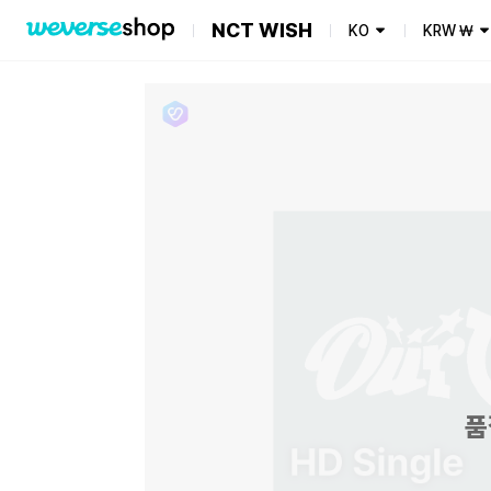
NCT WISH
KO
KRW
₩
품