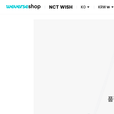
NCT WISH
KO
KRW
₩
품