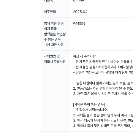
제조국
CHINA
제조연월
2025.04
법에 의한 인증,
해당없음
허가 등을
받았음을 확인할
수 있는 경우
그에 대한 사항
세탁방법 및
취급 시 주의사항
취급시 주의사항
- 본 제품은 사용연령 만 14세 이상 분들을
- 본 제품은 공정거래위원회고시 소비자분쟁해
- 상품의 색상은 모니터 사양에 따라 실제 색
1. 강한 마찰이나 힘이 가해질 경우 보풀, 올
2. 열풍건조는 외관 변형의 원인이 될 수 있
3. 재단 혹은 봉제 시 사이즈 오차가 있을 수 
[세탁을 해야 하는 경우]
1. 뒤집어서 세탁하십시오.
2. 세제를 풀어 놓은 물에 담가 두지 마시고 
3. 흰색 제품과 유색 제품은 반드시 구분, 별
4. 땀이나 물에 젖은 상태로 오래 두지 말며