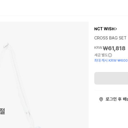
NCT WISH
CROSS BAG SET
₩61,818
KRW
세금 별도
최대 캐시 KRW ₩600
로그인 후 배
절