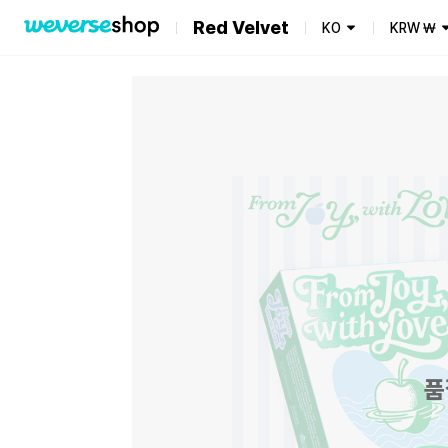
Red Velvet
KO
KRW
₩
품