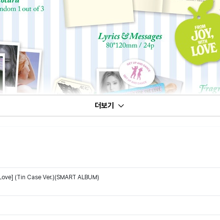
더보기
 Love] (Tin Case Ver.)(SMART ALBUM)