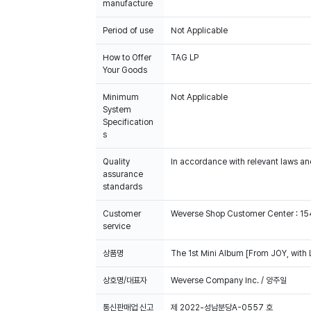
manufacture
Period of use
Not Applicable
How to Offer
TAG LP
Your Goods
Minimum
Not Applicable
System
Specification
s
Quality
In accordance with relevant laws and
assurance
standards
Customer
Weverse Shop Customer Center : 1
service
상품명
The 1st Mini Album [From JOY, with
상호명/대표자
Weverse Company Inc. / 양주일
통신판매업 신고
제 2022-성남분당A-0557 호