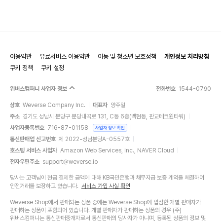
이용약관
유료서비스 이용약관
아동 및 청소년 보호정책
개인정보 처리방침
쿠키 정책
쿠키 설정
위버스컴퍼니 사업자 정보
전화번호
1544-0790
상호
Weverse Company Inc.
대표자
양주일
주소
경기도 성남시 분당구 분당내곡로 131, C동 6층(백현동, 판교테크원타워)
사업자등록번호
716-87-01158
사업자 정보 확인
통신판매업 신고번호
제 2022-성남분당A-0557호
호스팅 서비스 사업자
Amazon Web Services, Inc., NAVER Cloud
전자우편주소
support@weverse.io
당사는 고객님이 현금 결제한 금액에 대해 KB국민은행과 채무지급 보증 계약을 체결하여
안전거래를 보장하고 있습니다.
서비스 가입 사실 확인
Weverse Shop에서 판매되는 상품 중에는 Weverse Shop에 입점한 개별 판매자가
판매하는 상품이 포함되어 있습니다. 개별 판매자가 판매하는 상품의 경우 (주)
위버스컴퍼니는 통신판매중개자로서 통신판매의 당사자가 아니며, 등록된 상품의 정보 및