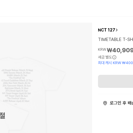
NCT 127
TIMETABLE T-SH
₩40,90
KRW
세금 별도
최대 캐시 KRW ₩40
로그인 후 배
절