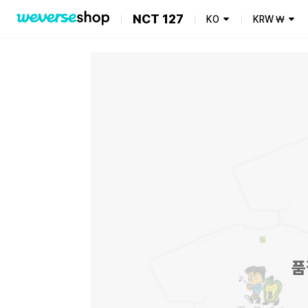
NCT 127
KO
KRW
₩
품