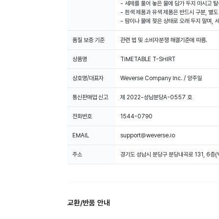
- 세제를 풀어 놓은 물에 담가 두지 마시고 탈
- 흰색 제품과 유색 제품은 반드시 구분, 별
- 땀이나 물에 젖은 상태로 오래 두지 말며,
품질 보증 기준
관련 법 및 소비자분쟁 해결기준에 따름.
상품명
TIMETABLE T-SHIRT
상호명/대표자
Weverse Company Inc. / 양주일
통신판매업 신고
제 2022-성남분당A-0557 호
전화번호
1544-0790
EMAIL
support@weverse.io
주소
경기도 성남시 분당구 분당내곡로 131, 6층
교환/반품 안내