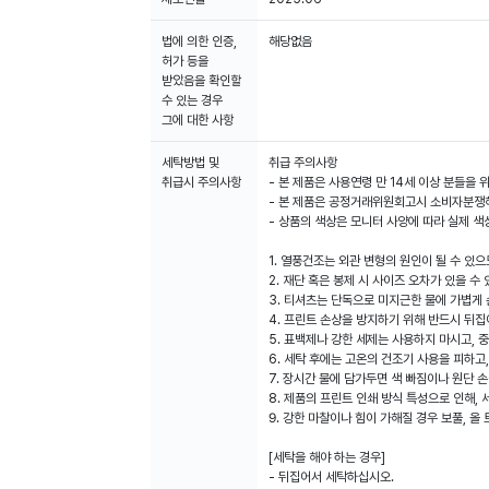
법에 의한 인증,
해당없음
허가 등을
받았음을 확인할
수 있는 경우
그에 대한 사항
세탁방법 및
취급 주의사항
취급시 주의사항
- 본 제품은 사용연령 만 14세 이상 분들을
- 본 제품은 공정거래위원회고시 소비자분쟁해
- 상품의 색상은 모니터 사양에 따라 실제 색
1. 열풍건조는 외관 변형의 원인이 될 수 있
2. 재단 혹은 봉제 시 사이즈 오차가 있을 수 
3. 티셔츠는 단독으로 미지근한 물에 가볍게
4. 프린트 손상을 방지하기 위해 반드시 뒤집
5. 표백제나 강한 세제는 사용하지 마시고, 
6. 세탁 후에는 고온의 건조기 사용을 피하고
7. 장시간 물에 담가두면 색 빠짐이나 원단 
8. 제품의 프린트 인쇄 방식 특성으로 인해,
9. 강한 마찰이나 힘이 가해질 경우 보풀, 올
[세탁을 해야 하는 경우]
- 뒤집어서 세탁하십시오.