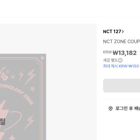
NCT 127
NCT ZONE COUP
₩13,182
KRW
세금 별도
최대 캐시 KRW ₩150
로그인 후 배
절