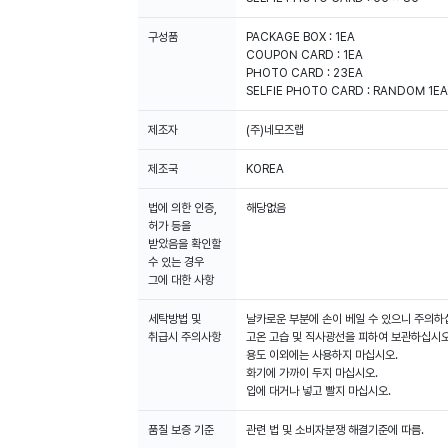
구성품
PACKAGE BOX : 1EA
COUPON CARD : 1EA
PHOTO CARD : 23EA
SELFIE PHOTO CARD : RANDOM 1EA 
제조자
(주)네모즈랩
제조국
KOREA
법에 의한 인증,
해당없음
허가 등을
받았음을 확인할
수 있는 경우
그에 대한 사항
세탁방법 및
날카로운 부분에 손이 베일 수 있으니 주의하
취급시 주의사항
고온 고습 및 직사광선을 피하여 보관하십시오
용도 이외에는 사용하지 마십시오.
화기에 가까이 두지 마십시오.
입에 대거나 넣고 빨지 마십시오.
품질 보증 기준
관련 법 및 소비자분쟁 해결기준에 따름.