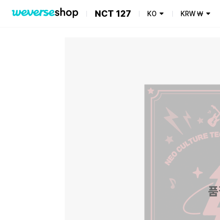
NCT 127
KO
KRW
₩
품