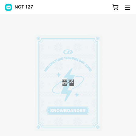
NCT 127
품절