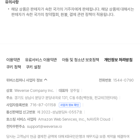
유의사항
해당 상품은 판매자가 속한 국가의 거주자에게 판매됩니다. 해당 상품에 대해서는
판매자가 속한 국가의 청약철회, 환불, 결제 관련 정책이 적용됩니다.
이용약관
유료서비스 이용약관
아동 및 청소년 보호정책
개인정보 처리방침
쿠키 정책
쿠키 설정
위버스컴퍼니 사업자 정보
전화번호
1544-0790
상호
Weverse Company Inc.
대표자
양주일
주소
경기도 성남시 분당구 분당내곡로 131, C동 6층(백현동, 판교테크원타워)
사업자등록번호
716-87-01158
사업자 정보 확인
통신판매업 신고번호
제 2022-성남분당A-0557호
호스팅 서비스 사업자
Amazon Web Services, Inc., NAVER Cloud
전자우편주소
support@weverse.io
당사는 고객님이 현금 결제한 금액에 대해 KB국민은행과 채무지급 보증 계약을 체결하여