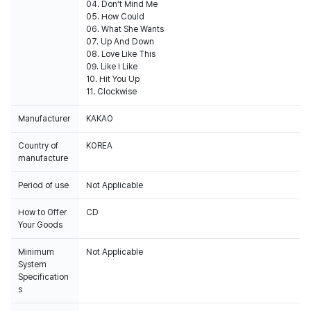
04. Don’t Mind Me
05. How Could
06. What She Wants
07. Up And Down
08. Love Like This
09. Like I Like
10. Hit You Up
11. Clockwise
Manufacturer
KAKAO
Country of
KOREA
manufacture
Period of use
Not Applicable
How to Offer
CD
Your Goods
Minimum
Not Applicable
System
Specification
s