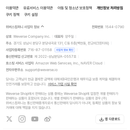
이용약관
유료서비스 이용약관
아동 및 청소년 보호정책
개인정보 처리방침
쿠키 정책
쿠키 설정
위버스컴퍼니 사업자 정보
전화번호
1544-0790
상호
Weverse Company Inc.
대표자
양주일
주소
경기도 성남시 분당구 분당내곡로 131, C동 6층(백현동, 판교테크원타워)
사업자등록번호
716-87-01158
사업자 정보 확인
통신판매업 신고번호
제 2022-성남분당A-0557호
호스팅 서비스 사업자
Amazon Web Services, Inc., NAVER Cloud
전자우편주소
support@weverse.io
당사는 고객님이 현금 결제한 금액에 대해 KB국민은행과 채무지급 보증 계약을 체결하여
안전거래를 보장하고 있습니다.
서비스 가입 사실 확인
Weverse Shop에서 판매되는 상품 중에는 Weverse Shop에 입점한 개별 판매자가
판매하는 상품이 포함되어 있습니다. 개별 판매자가 판매하는 상품의 경우 (주)
위버스컴퍼니는 통신판매중개자로서 통신판매의 당사자가 아니며, 등록된 상품의 정보 및
거래에 대해 책임을 지지 않습니다.
앱 다운로드