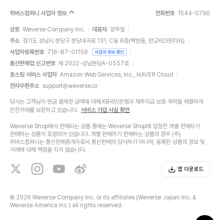
위버스컴퍼니 사업자 정보
전화번호
1544-0790
상호
Weverse Company Inc.
대표자
양주일
주소
경기도 성남시 분당구 분당내곡로 131, C동 6층(백현동, 판교테크원타워)
사업자등록번호
716-87-01158
사업자 정보 확인
통신판매업 신고번호
제 2022-성남분당A-0557호
호스팅 서비스 사업자
Amazon Web Services, Inc., NAVER Cloud
전자우편주소
support@weverse.io
당사는 고객님이 현금 결제한 금액에 대해 KB국민은행과 채무지급 보증 계약을 체결하여
안전거래를 보장하고 있습니다.
서비스 가입 사실 확인
Weverse Shop에서 판매되는 상품 중에는 Weverse Shop에 입점한 개별 판매자가
판매하는 상품이 포함되어 있습니다. 개별 판매자가 판매하는 상품의 경우 (주)
위버스컴퍼니는 통신판매중개자로서 통신판매의 당사자가 아니며, 등록된 상품의 정보 및
거래에 대해 책임을 지지 않습니다.
앱 다운로드
©
2026 Weverse Company Inc. or its affiliates (Weverse Japan Inc. &
Weverse America Inc.) all rights reserved.