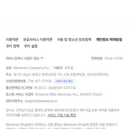
이용약관
유료서비스 이용약관
아동 및 청소년 보호정책
개인정보 처리방침
쿠키 정책
쿠키 설정
위버스컴퍼니 사업자 정보
전화번호
1544-0790
상호
Weverse Company Inc.
대표자
양주일
주소
경기도 성남시 분당구 분당내곡로 131, C동 6층(백현동, 판교테크원타워)
사업자등록번호
716-87-01158
사업자 정보 확인
통신판매업 신고번호
제 2022-성남분당A-0557호
호스팅 서비스 사업자
Amazon Web Services, Inc., NAVER Cloud
전자우편주소
support@weverse.io
당사는 고객님이 현금 결제한 금액에 대해 KB국민은행과 채무지급 보증 계약을 체결하여
안전거래를 보장하고 있습니다.
서비스 가입 사실 확인
Weverse Shop에서 판매되는 상품 중에는 Weverse Shop에 입점한 개별 판매자가