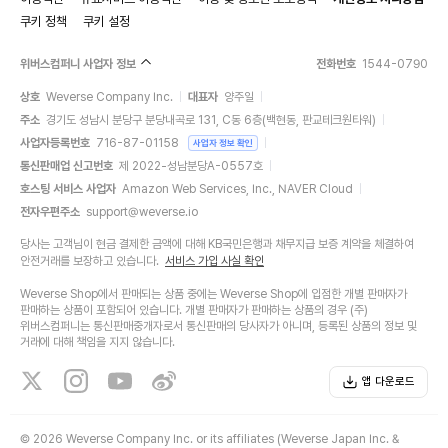
쿠키 정책
쿠키 설정
위버스컴퍼니 사업자 정보
전화번호
1544-0790
상호
Weverse Company Inc.
대표자
양주일
주소
경기도 성남시 분당구 분당내곡로 131, C동 6층(백현동, 판교테크원타워)
사업자등록번호
716-87-01158
사업자 정보 확인
통신판매업 신고번호
제 2022-성남분당A-0557호
호스팅 서비스 사업자
Amazon Web Services, Inc., NAVER Cloud
전자우편주소
support@weverse.io
당사는 고객님이 현금 결제한 금액에 대해 KB국민은행과 채무지급 보증 계약을 체결하여
안전거래를 보장하고 있습니다.
서비스 가입 사실 확인
Weverse Shop에서 판매되는 상품 중에는 Weverse Shop에 입점한 개별 판매자가
판매하는 상품이 포함되어 있습니다. 개별 판매자가 판매하는 상품의 경우 (주)
위버스컴퍼니는 통신판매중개자로서 통신판매의 당사자가 아니며, 등록된 상품의 정보 및
거래에 대해 책임을 지지 않습니다.
앱 다운로드
©
2026 Weverse Company Inc. or its affiliates (Weverse Japan Inc. &