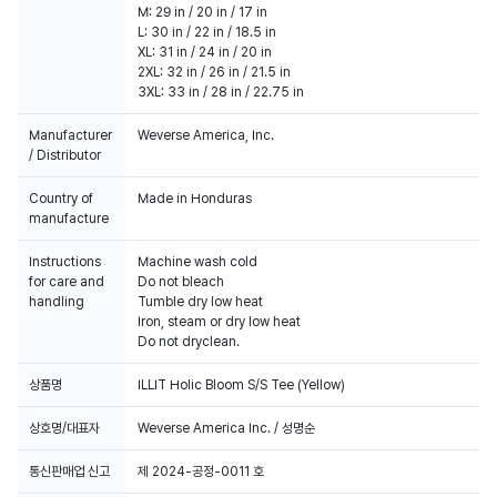
M: 29 in / 20 in / 17 in
L: 30 in / 22 in / 18.5 in
XL: 31 in / 24 in / 20 in
2XL: 32 in / 26 in / 21.5 in
3XL: 33 in / 28 in / 22.75 in
Manufacturer
Weverse America, Inc.
/ Distributor
Country of
Made in Honduras
manufacture
Instructions
Machine wash cold
for care and
Do not bleach
handling
Tumble dry low heat
Iron, steam or dry low heat
Do not dryclean.
상품명
ILLIT Holic Bloom S/S Tee (Yellow)
상호명/대표자
Weverse America Inc. / 성명순
통신판매업 신고
제 2024-공정-0011 호