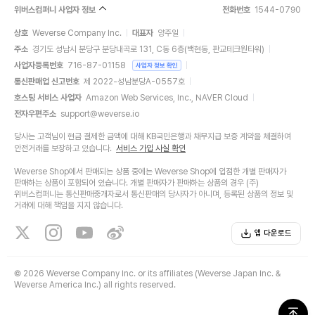
위버스컴퍼니 사업자 정보
전화번호
1544-0790
상호
Weverse Company Inc.
대표자
양주일
주소
경기도 성남시 분당구 분당내곡로 131, C동 6층(백현동, 판교테크원타워)
사업자등록번호
716-87-01158
사업자 정보 확인
통신판매업 신고번호
제 2022-성남분당A-0557호
호스팅 서비스 사업자
Amazon Web Services, Inc., NAVER Cloud
전자우편주소
support@weverse.io
당사는 고객님이 현금 결제한 금액에 대해 KB국민은행과 채무지급 보증 계약을 체결하여
안전거래를 보장하고 있습니다.
서비스 가입 사실 확인
Weverse Shop에서 판매되는 상품 중에는 Weverse Shop에 입점한 개별 판매자가
판매하는 상품이 포함되어 있습니다. 개별 판매자가 판매하는 상품의 경우 (주)
위버스컴퍼니는 통신판매중개자로서 통신판매의 당사자가 아니며, 등록된 상품의 정보 및
거래에 대해 책임을 지지 않습니다.
앱 다운로드
©
2026 Weverse Company Inc. or its affiliates (Weverse Japan Inc. &
Weverse America Inc.) all rights reserved.