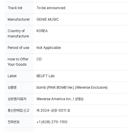
Track list
To be announced
Manufacturer
GENIE MUSIC
Country of
KOREA
manufacture
Period of use
Not Applicable
How to Offer
CD
Your Goods
Label
BELIFT Lab
상품명
bomb (PINK BOMB Ver.) (Weverse Exclusive)
상호명/대표자
Weverse America Inc. / 성명순
통신판매업 신고
제 2024-공정-0011 호
전화번호
+1 (628) 270-1100