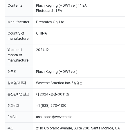
Contents
Plush Keyring (HOW? ver.) : 1 EA
Photocard : 1 EA
Manufacturer
Dreamtoy.Co,.Ltd.
Country of
CHINA
manufacture
Year and
2024.12
month of
manufacture
상품명
Plush Keyring (HOW? ver.)
상호명/대표자
Weverse America Inc. / 성명순
통신판매업 신고
제 2024-공정-0011 호
전화번호
+1 (628) 270-1100
EMAIL
ussupport@weverse.io
주소
2110 Colorado Avenue, Suite 200, Santa Monica, CA