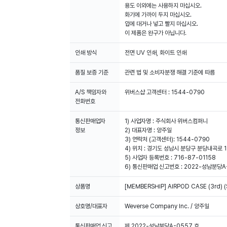
용도 이외에는 사용하지 마십시오.
화기에 가까이 두지 마십시오.
입에 대거나 넣고 빨지 마십시오.
이 제품은 완구가 아닙니다.
인쇄 방식
전면 UV 인쇄, 화이트 인쇄
품질 보증 기준
관련 법 및 소비자분쟁 해결 기준에 따름
A/S 책임자와
위버스샵 고객센터 : 1544-0790
전화번호
통신판매업자
1) 사업자명 : 주식회사 위버스컴퍼니
정보
2) 대표자명 : 양주일
3) 연락처 (고객센터): 1544-0790
4) 위치 : 경기도 성남시 분당구 분당내곡로 1
5) 사업자 등록번호 : 716-87-01158
6) 통신판매업 신고번호 : 2022-성남분당A
상품명
[MEMBERSHIP] AIRPOD CASE (3rd) (
상호명/대표자
Weverse Company Inc. / 양주일
통신판매업 신고
제 2022-성남분당A-0557 호