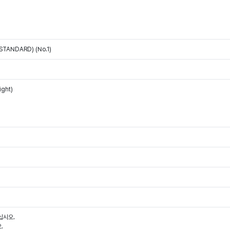
STANDARD) (No.1)
ight)
십시오.
.