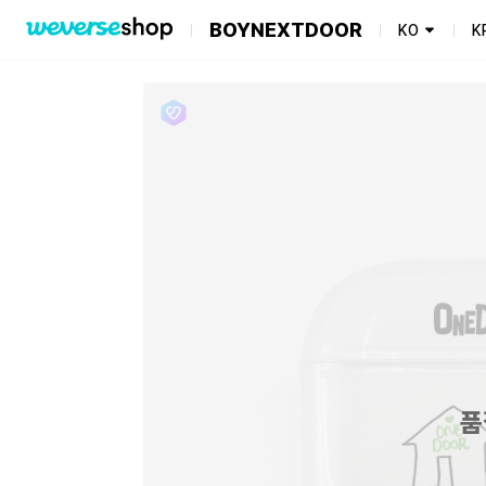
BOYNEXTDOOR
KO
K
품