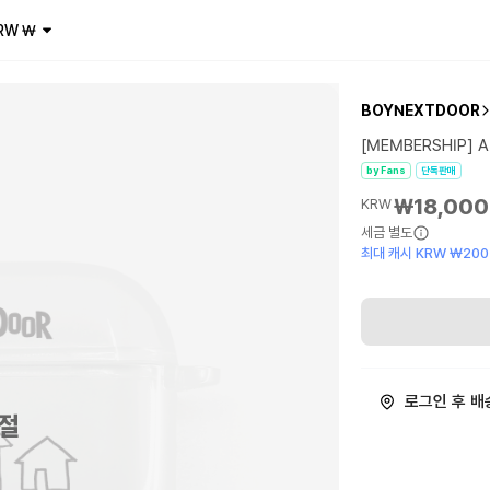
RW
₩
BOYNEXTDOOR
[MEMBERSHIP] AI
by Fans
단독판매
₩18,000
KRW
세금 별도
최대 캐시 KRW ₩200
로그인 후 배
절