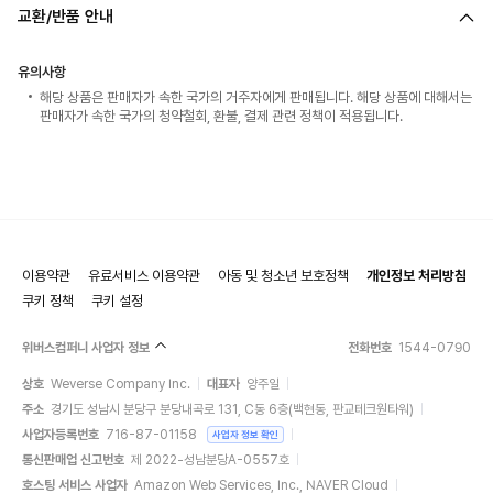
교환/반품 안내
유의사항
해당 상품은 판매자가 속한 국가의 거주자에게 판매됩니다. 해당 상품에 대해서는
판매자가 속한 국가의 청약철회, 환불, 결제 관련 정책이 적용됩니다.
이용약관
유료서비스 이용약관
아동 및 청소년 보호정책
개인정보 처리방침
쿠키 정책
쿠키 설정
위버스컴퍼니 사업자 정보
전화번호
1544-0790
상호
Weverse Company Inc.
대표자
양주일
주소
경기도 성남시 분당구 분당내곡로 131, C동 6층(백현동, 판교테크원타워)
사업자등록번호
716-87-01158
사업자 정보 확인
통신판매업 신고번호
제 2022-성남분당A-0557호
호스팅 서비스 사업자
Amazon Web Services, Inc., NAVER Cloud