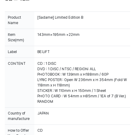
Product
[Sadame] Limited Edition B
Name
Item
143mm×195mm ×22mm
Size(mm)
Label
BE:LIFT
CONTENT
CD : 1 DISC
DVD : 1 DISC / NTSC / REGION: ALL
PHOTOBOOK : W 139mm x H188mm / 60P
LYRIC POSTER : Open W 236mm x H 354mm (Fold W
118mm x H 118mm)
STICKER : W 110mm x H 150mm / 1 Sheet
PHOTO CARD : W 54mm x H85mm / 1EA of 7 (B Ver.)
RANDOM
Country of
JAPAN
manufacture
How to Offer
CD