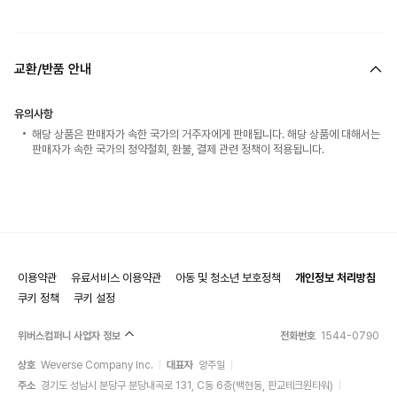
교환/반품 안내
유의사항
해당 상품은 판매자가 속한 국가의 거주자에게 판매됩니다. 해당 상품에 대해서는
판매자가 속한 국가의 청약철회, 환불, 결제 관련 정책이 적용됩니다.
이용약관
유료서비스 이용약관
아동 및 청소년 보호정책
개인정보 처리방침
쿠키 정책
쿠키 설정
위버스컴퍼니 사업자 정보
전화번호
1544-0790
상호
Weverse Company Inc.
대표자
양주일
주소
경기도 성남시 분당구 분당내곡로 131, C동 6층(백현동, 판교테크원타워)