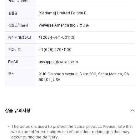
Your Goods
상품명
[Sadame] Limited Edition B
상호명/대표자
Weverse America Inc. / 성명순
통신판매업 신고
제 2024-공정-0011 호
전화번호
+1 (628) 270-1100
EMAIL
ussupport@weverse.io
주소
2110 Colorado Avenue, Suite 200, Santa Monica, CA
90404, USA
상품 유의사항
The outbox is used to protect the actual product. Please note that
we do not offer exchanges or refunds due to damages that may
occur during the delivery.