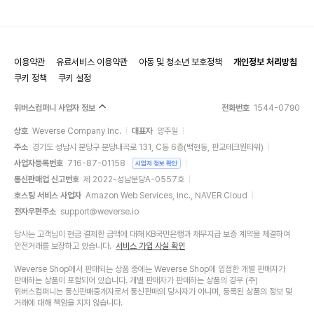
이용약관
유료서비스 이용약관
아동 및 청소년 보호정책
개인정보 처리방침
쿠키 정책
쿠키 설정
위버스컴퍼니 사업자 정보
전화번호
1544-0790
상호
Weverse Company Inc.
대표자
양주일
주소
경기도 성남시 분당구 분당내곡로 131, C동 6층(백현동, 판교테크원타워)
사업자등록번호
716-87-01158
사업자 정보 확인
통신판매업 신고번호
제 2022-성남분당A-0557호
호스팅 서비스 사업자
Amazon Web Services, Inc., NAVER Cloud
전자우편주소
support@weverse.io
당사는 고객님이 현금 결제한 금액에 대해 KB국민은행과 채무지급 보증 계약을 체결하여
안전거래를 보장하고 있습니다.
서비스 가입 사실 확인
Weverse Shop에서 판매되는 상품 중에는 Weverse Shop에 입점한 개별 판매자가
판매하는 상품이 포함되어 있습니다. 개별 판매자가 판매하는 상품의 경우 (주)
위버스컴퍼니는 통신판매중개자로서 통신판매의 당사자가 아니며, 등록된 상품의 정보 및
거래에 대해 책임을 지지 않습니다.