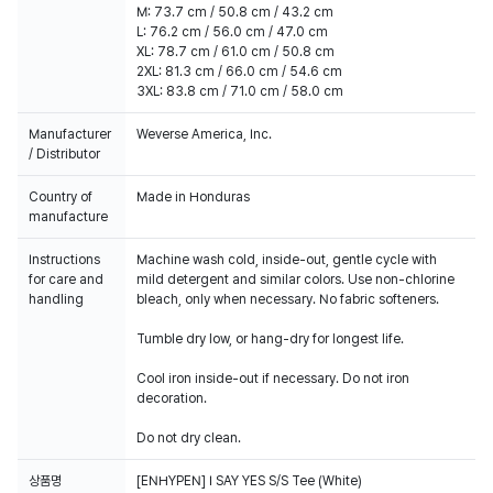
M: 73.7 cm / 50.8 cm / 43.2 cm
L: 76.2 cm / 56.0 cm / 47.0 cm
XL: 78.7 cm / 61.0 cm / 50.8 cm
2XL: 81.3 cm / 66.0 cm / 54.6 cm
3XL: 83.8 cm / 71.0 cm / 58.0 cm
Manufacturer
Weverse America, Inc.
/ Distributor
Country of
Made in Honduras
manufacture
Instructions
Machine wash cold, inside-out, gentle cycle with
for care and
mild detergent and similar colors. Use non-chlorine
handling
bleach, only when necessary. No fabric softeners.
Tumble dry low, or hang-dry for longest life.
Cool iron inside-out if necessary. Do not iron
decoration.
Do not dry clean.
상품명
[ENHYPEN] I SAY YES S/S Tee (White)