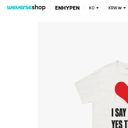
ENHYPEN
KO
KRW
₩