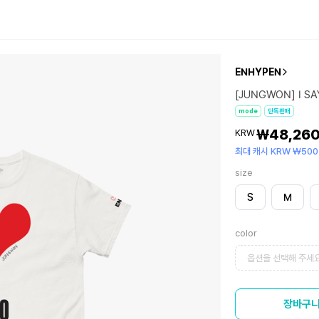
ENHYPEN
[JUNGWON] I SAY
mode
단독판매
₩48,26
KRW
최대 캐시 KRW ₩500
size
S
M
color
옵션을 선택해 주세요
장바구니