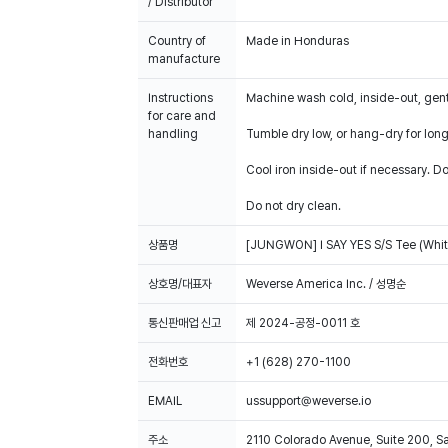
/ Distributor
Country of
Made in Honduras
manufacture
Instructions
Machine wash cold, inside-out, gent
for care and
handling
Tumble dry low, or hang-dry for longe
Cool iron inside-out if necessary. Do
Do not dry clean.
상품명
[JUNGWON] I SAY YES S/S Tee (Whit
상호명/대표자
Weverse America Inc. / 성명순
통신판매업 신고
제 2024-공정-0011 호
전화번호
+1 (628) 270-1100
EMAIL
ussupport@weverse.io
주소
2110 Colorado Avenue, Suite 200, 