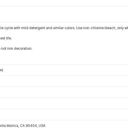
le cycle with mild detergent and similar colors. Use non-chlorine bleach, only w
st life.
 not iron decoration.
e)
Santa Monica, CA 90404, USA