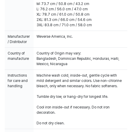
M: 73.7 cm / 50.8 cm / 43.2 cm
L: 76.2 cm / 56.0 cm / 47.0 cm
XL: 78.7 cm / 61.0 cm / 50.8 cm
2XL: 81.3 cm / 66.0 cm / 54.6 cm
3XL: 83.8 cm / 71.0 cm / 58.0 cm
Manufacturer
Weverse America, Inc.
/ Distributor
Country of
Country of Origin may vary:
manufacture
Bangladesh, Dominican Republic, Honduras, Haiti,
Mexico, Nicaragua
Instructions
Machine wash cold, inside-out, gentle cycle with
for care and
mild detergent and similar colors. Use non-chlorine
handling
bleach, only when necessary. No fabric softeners.
Tumble dry low, or hang-dry for longest life.
Cool iron inside-out if necessary. Do not iron
decoration.
Do not dry clean.