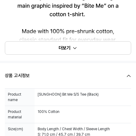
더보기
상품 고시정보
Product
[SUNGHOON] Bit Me S/S Tee (Black)
name
Product
100% Cotton
material
Size(cm)
Body Length / Chest Width / Sleeve Length
S: 71.0 cm / 45.7 cm / 39.7 cm