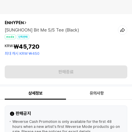
ENHYPEN
[SUNGHOON] Bit Me S/S Tee (Black)
mode
단독판매
₩45,720
KRW
최대 캐시 KRW ₩450
판매종료
상세정보
유의사항
판매공지
Weverse Cash Promotion is only available for the first 48
hours when a new artist's first Weverse Mode products go on
sale. Please see the notices for exact details.