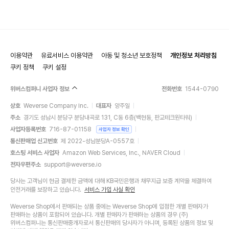
이용약관
유료서비스 이용약관
아동 및 청소년 보호정책
개인정보 처리방침
쿠키 정책
쿠키 설정
위버스컴퍼니 사업자 정보
전화번호
1544-0790
상호
Weverse Company Inc.
대표자
양주일
주소
경기도 성남시 분당구 분당내곡로 131, C동 6층(백현동, 판교테크원타워)
사업자등록번호
716-87-01158
사업자 정보 확인
통신판매업 신고번호
제 2022-성남분당A-0557호
호스팅 서비스 사업자
Amazon Web Services, Inc., NAVER Cloud
전자우편주소
support@weverse.io
당사는 고객님이 현금 결제한 금액에 대해 KB국민은행과 채무지급 보증 계약을 체결하여
안전거래를 보장하고 있습니다.
서비스 가입 사실 확인
Weverse Shop에서 판매되는 상품 중에는 Weverse Shop에 입점한 개별 판매자가
판매하는 상품이 포함되어 있습니다. 개별 판매자가 판매하는 상품의 경우 (주)
위버스컴퍼니는 통신판매중개자로서 통신판매의 당사자가 아니며, 등록된 상품의 정보 및