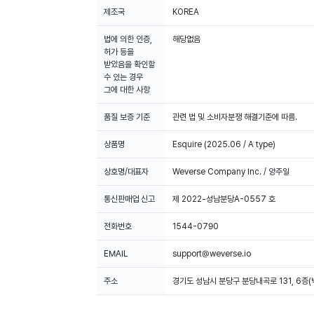
제조국
KOREA
법에 의한 인증,
해당없음
허가 등을
받았음을 확인할
수 있는 경우
그에 대한 사항
품질 보증 기준
관련 법 및 소비자분쟁 해결기준에 따름.
상품명
Esquire (2025.06 / A type)
상호명/대표자
Weverse Company Inc. / 양주일
통신판매업 신고
제 2022-성남분당A-0557 호
전화번호
1544-0790
EMAIL
support@weverse.io
주소
경기도 성남시 분당구 분당내곡로 131, 6층