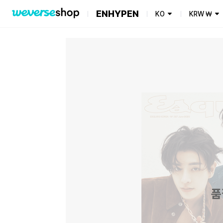
ENHYPEN
KO
KRW
₩
품