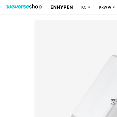
ENHYPEN
KO
KRW
₩
품