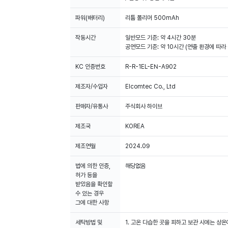
파워(배터리)
리튬 폴리머 500mAh
작동시간
일반모드 기준: 약 4시간 30분
공연모드 기준: 약 10시간 (연출 환경에 따라
KC 인증번호
R-R-1EL-EN-A902
제조자/수입자
Elcomtec Co., Ltd
판매자/유통사
주식회사 하이브
제조국
KOREA
제조연월
2024.09
법에 의한 인증,
해당없음
허가 등을
받았음을 확인할
수 있는 경우
그에 대한 사항
세탁방법 및
1. 고온 다습한 곳을 피하고 보관 시에는 상