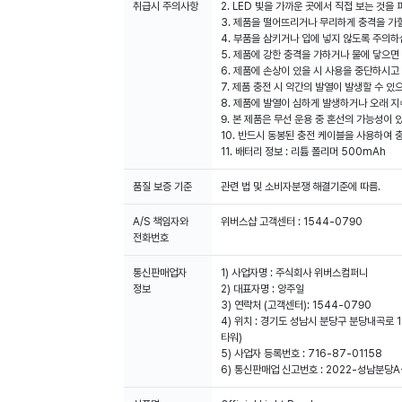
취급시 주의사항
2. LED 빛을 가까운 곳에서 직접 보는 것을
3. 제품을 떨어뜨리거나 무리하게 충격을 가할
4. 부품을 삼키거나 입에 넣지 않도록 주의하
5. 제품에 강한 충격을 가하거나 물에 닿으면
6. 제품에 손상이 있을 시 사용을 중단하시고
7. 제품 충전 시 약간의 발열이 발생할 수 있
8. 제품에 발열이 심하게 발생하거나 오래 
9. 본 제품은 무선 운용 중 혼선의 가능성이 
10. 반드시 동봉된 충전 케이블을 사용하여 
11. 배터리 정보 : 리튬 폴리머 500mAh
품질 보증 기준
관련 법 및 소비자분쟁 해결기준에 따름.
A/S 책임자와
위버스샵 고객센터 : 1544-0790
전화번호
통신판매업자
1) 사업자명 : 주식회사 위버스컴퍼니
정보
2) 대표자명 : 양주일
3) 연락처 (고객센터): 1544-0790
4) 위치 : 경기도 성남시 분당구 분당내곡로 1
타워)
5) 사업자 등록번호 : 716-87-01158
6) 통신판매업 신고번호 : 2022-성남분당A